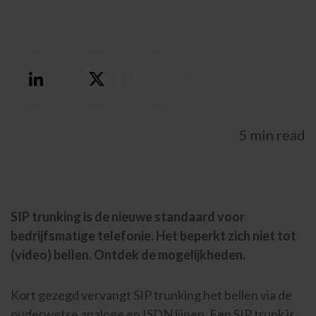
UNITED KINGDOM
SPAIN
5 min read
GERMANY
AUSTRIA
SIP trunking is de nieuwe standaard voor
Search for:
Searc
bedrijfsmatige telefonie. Het beperkt zich niet tot
(video) bellen. Ontdek de mogelijkheden.
Contact
Kort gezegd vervangt SIP trunking het bellen via de
088 500 5000
Hulp en support
Portals
ouderwetse analoge en ISDN lijnen. Een SIP trunk is