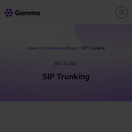
Producten
Explore >
Home
/
Artikelen en Blogs
/
SIP Trunking
Oplossingen
Explore >
DEC 2, 2022
SIP Trunking
Partners
Explore >
Over ons
Explore >
Resources
Explore >