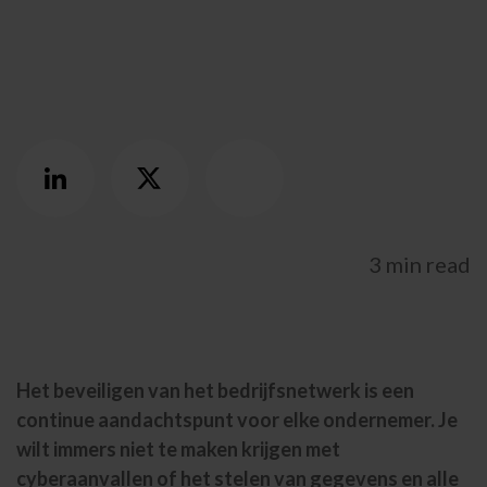
UNITED KINGDOM
SPAIN
GERMANY
3 min read
AUSTRIA
Search for:
Searc
Het beveiligen van het bedrijfsnetwerk is een
Contact
continue aandachtspunt voor elke ondernemer. Je
wilt immers niet te maken krijgen met
088 500 5000
Hulp en support
Portals
cyberaanvallen of het stelen van gegevens en alle