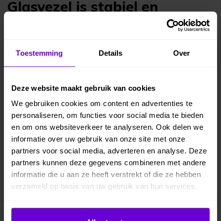
Glasvezel is stabiel en
betrouwbaar
Naast het feit dat glasvezel technisch dus veel
Toestemming
Details
Over
veiliger is, is het ook nog eens zo dat een
glasvezelnetwerk zeer stabiel en dus betrouwbaar is.
Dat helpt je medewerkers niet alleen om hun taken
Deze website maakt gebruik van cookies
snel en efficient uit te voeren, maar het geeft ook een
We gebruiken cookies om content en advertenties te
grote bijdrage aan het beveiligen van het bedrijf.
personaliseren, om functies voor social media te bieden
Immers, als het netwerk stabiel en betrouwbaar is,
en om ons websiteverkeer te analyseren. Ook delen we
komt een medewerker niet snel in de verleiding om
informatie over uw gebruik van onze site met onze
partners voor social media, adverteren en analyse. Deze
een onveilig alternatief zoals een mobiel netwerk of
partners kunnen deze gegevens combineren met andere
een openbaar wifinetwerk te zoeken en daar
informatie die u aan ze heeft verstrekt of die ze hebben
belangrijke informatie over te versturen. En dat zou
verzameld op basis van uw gebruik van hun services.
misschien wel gebeuren indien het netwerk
regelmatig wegvalt of hapert. Glasvezel werkt dus
Cookiebeleid
ook sturend in het gedrag van medewerkers.