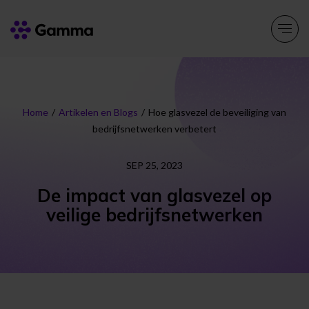
Producten
Explore >
Home
/
Artikelen en Blogs
/
Hoe glasvezel de beveiliging van
bedrijfsnetwerken verbetert
Oplossingen
Explore >
SEP 25, 2023
Partners
Explore >
De impact van glasvezel op
veilige bedrijfsnetwerken
Over ons
Explore >
Resources
Explore >