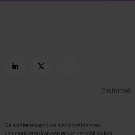
UNITED KINGDOM
SPAIN
GERMANY
AUSTRIA
5 min read
Search for:
Searc
Contact
De manier waarop we met onze klanten
088 500 5000
Hulp en support
Portals
communiceren kan een groot verschil maken.