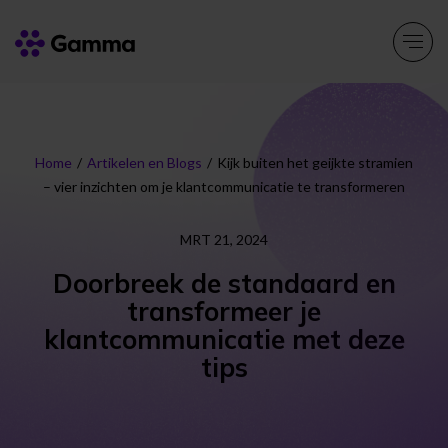
Producten
Explore >
Home
/
Artikelen en Blogs
/
Kijk buiten het geijkte stramien
– vier inzichten om je klantcommunicatie te transformeren
Oplossingen
Explore >
MRT 21, 2024
Partners
Explore >
Doorbreek de standaard en
transformeer je
Over ons
klantcommunicatie met deze
Explore >
tips
Resources
Explore >