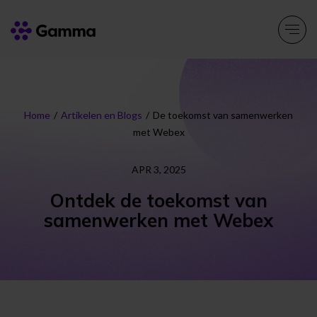
Producten
Explore >
Home
/
Artikelen en Blogs
/
De toekomst van samenwerken
met Webex
Oplossingen
Explore >
APR 3, 2025
Partners
Explore >
Ontdek de toekomst van
samenwerken met Webex
Over ons
Explore >
Resources
Explore >