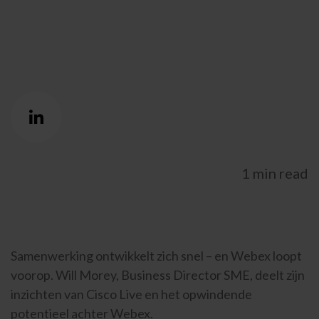
UNITED KINGDOM
SPAIN
GERMANY
1 min read
AUSTRIA
Search for:
Searc
Samenwerking ontwikkelt zich snel – en Webex loopt
Contact
voorop. Will Morey, Business Director SME, deelt zijn
inzichten van Cisco Live en het opwindende
088 500 5000
Hulp en support
Portals
potentieel achter Webex.