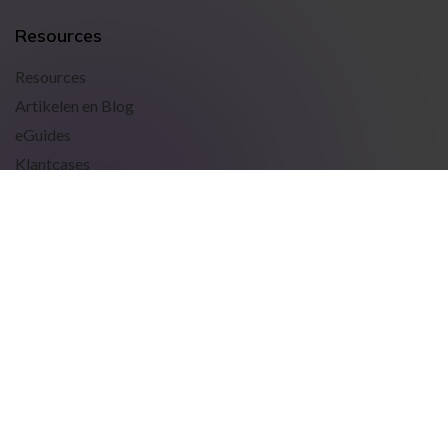
Resources
Resources
Artikelen en Blog
eGuides
Klantcases
Gamma Nieuws
Algemene Voorwaarden
Cookiebeleid
Privacybeleid
Fair Use Policy
Sitemap
© Gamma Communications plc. All Rights Reserved.