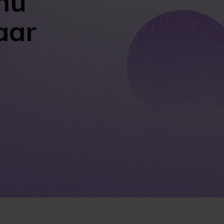
 nu
aar