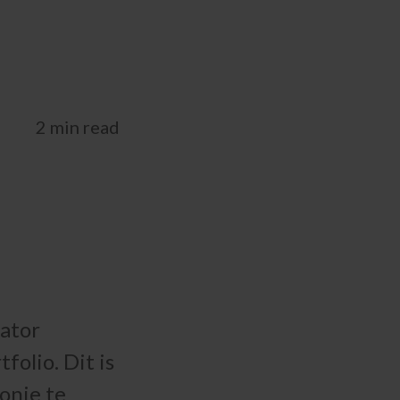
2 min read
ator
olio. Dit is
onie te