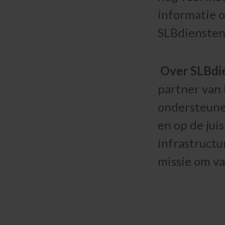
informatie 
SLBdienste
Over SLBdi
partner van 
ondersteunen
en op de jui
infrastructu
missie om va