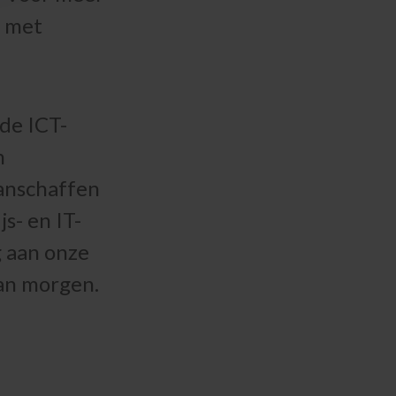
n met
 de ICT-
n
aanschaffen
s- en IT-
g aan onze
van morgen.