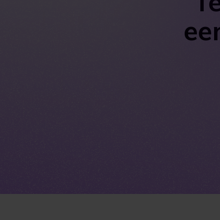
Te
ee