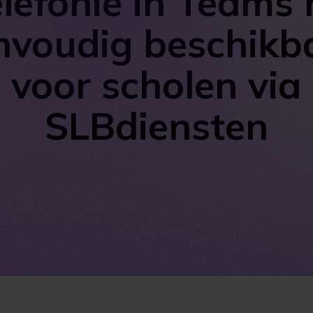
lefonie in Teams
nvoudig beschikb
voor scholen via
SLBdiensten