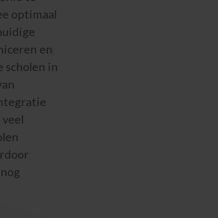
ee optimaal
huidige
niceren en
 scholen in
van
ntegratie
 veel
olen
ardoor
 nog