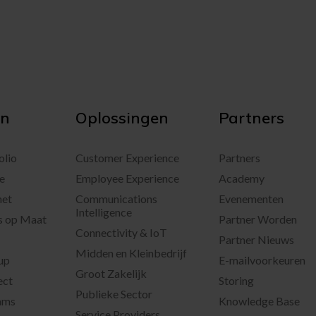
en
Oplossingen
Partners
olio
Customer Experience
Partners
e
Employee Experience
Academy
net
Communications
Evenementen
Intelligence
s op Maat
Partner Worden
Connectivity & IoT
Partner Nieuws
Midden en Kleinbedrijf
up
E-mailvoorkeuren
Groot Zakelijk
ect
Storing
Publieke Sector
ams
Knowledge Base
Service Providers